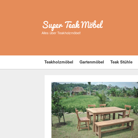
Super Teak Möbel
Alles über Teakholzmöbel!
Teakholzmöbel
Gartenmöbel
Teak Stühle