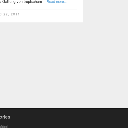
e Gattung von tropischem
Read more…
B 22, 2011
ories
möbel