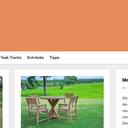
Teak Tische
Schränke
Tipps
Me
By
Als
der
neu
sei
Der