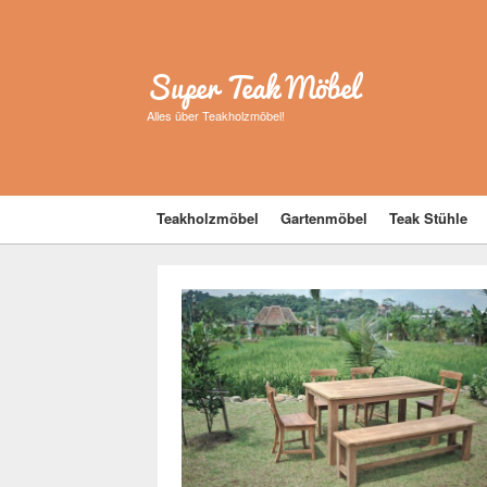
Super Teak Möbel
Alles über Teakholzmöbel!
Teakholzmöbel
Gartenmöbel
Teak Stühle