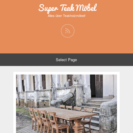
Super Teak Möbel
Alles über Teakholzmöbel!
Select Page