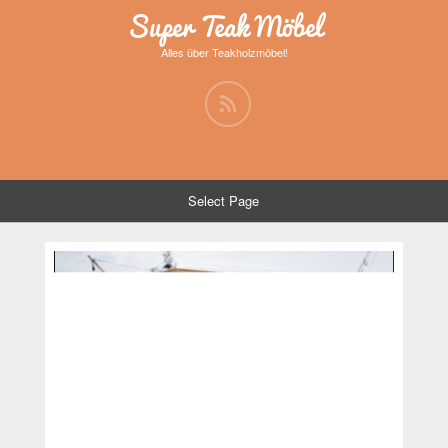
Super Teak Möbel
Alles über Teakholzmöbel!
Select Page