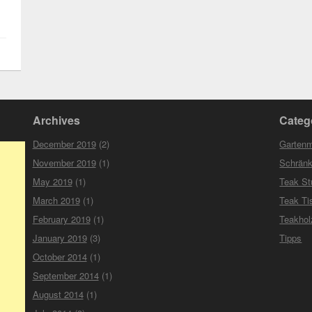
Archives
Categ
December 2019
(2)
Garten
November 2019
(1)
Schrän
May 2019
(1)
Teak St
March 2019
(1)
Teak Ti
February 2019
(1)
Teakho
January 2019
(3)
Tipps
October 2014
(1)
September 2014
(1)
August 2014
(1)