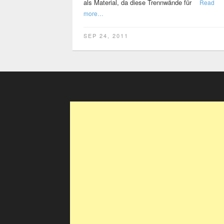
als Material, da diese Trennwände für
Read
more…
SEP 24, 2011