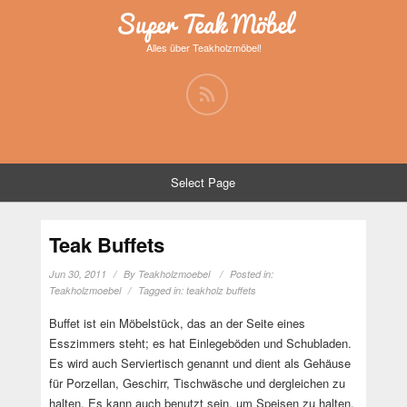
Super Teak Möbel
Alles über Teakholzmöbel!
Select Page
Teak Buffets
Jun 30, 2011
By
Teakholzmoebel
Posted in:
Teakholzmoebel
Tagged in:
teakholz buffets
Buffet ist ein Möbelstück, das an der Seite eines
Esszimmers steht; es hat Einlegeböden und Schubladen.
Es wird auch Serviertisch genannt und dient als Gehäuse
für Porzellan, Geschirr, Tischwäsche und dergleichen zu
halten. Es kann auch benutzt sein, um Speisen zu halten,