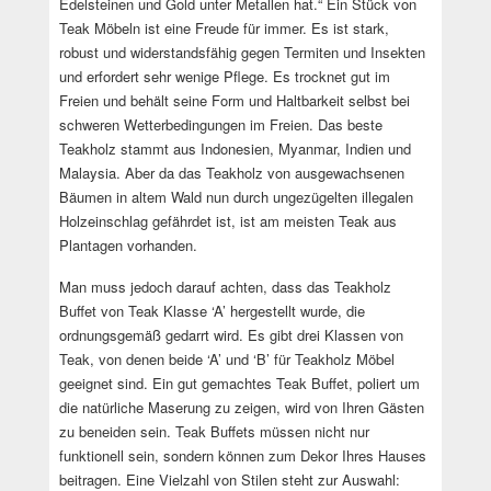
Edelsteinen und Gold unter Metallen hat.“ Ein Stück von
Teak Möbeln ist eine Freude für immer. Es ist stark,
robust und widerstandsfähig gegen Termiten und Insekten
und erfordert sehr wenige Pflege. Es trocknet gut im
Freien und behält seine Form und Haltbarkeit selbst bei
schweren Wetterbedingungen im Freien. Das beste
Teakholz stammt aus Indonesien, Myanmar, Indien und
Malaysia. Aber da das Teakholz von ausgewachsenen
Bäumen in altem Wald nun durch ungezügelten illegalen
Holzeinschlag gefährdet ist, ist am meisten Teak aus
Plantagen vorhanden.
Man muss jedoch darauf achten, dass das Teakholz
Buffet von Teak Klasse ‘A’ hergestellt wurde, die
ordnungsgemäß gedarrt wird. Es gibt drei Klassen von
Teak, von denen beide ‘A’ und ‘B’ für Teakholz Möbel
geeignet sind. Ein gut gemachtes Teak Buffet, poliert um
die natürliche Maserung zu zeigen, wird von Ihren Gästen
zu beneiden sein. Teak Buffets müssen nicht nur
funktionell sein, sondern können zum Dekor Ihres Hauses
beitragen. Eine Vielzahl von Stilen steht zur Auswahl: