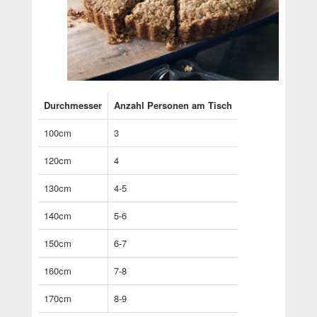
Durchmesser
Anzahl Personen am Tisch
100cm
3
120cm
4
130cm
4-5
140cm
5-6
150cm
6-7
160cm
7-8
170cm
8-9