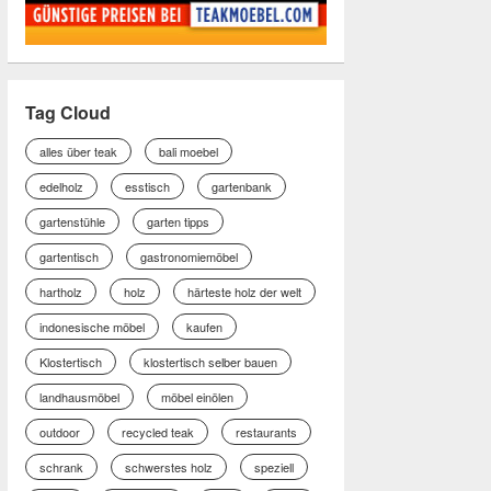
Tag Cloud
alles über teak
bali moebel
edelholz
esstisch
gartenbank
gartenstühle
garten tipps
gartentisch
gastronomiemöbel
hartholz
holz
härteste holz der welt
indonesische möbel
kaufen
Klostertisch
klostertisch selber bauen
landhausmöbel
möbel einölen
outdoor
recycled teak
restaurants
schrank
schwerstes holz
speziell