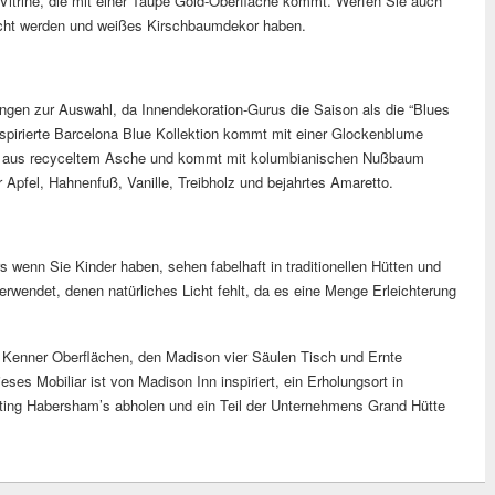
Vitrine, die mit einer Taupe Gold-Oberfläche kommt. Werfen Sie auch
macht werden und weißes Kirschbaumdekor haben.
gen zur Auswahl, da Innendekoration-Gurus die Saison als die “Blues
nspirierte Barcelona Blue Kollektion kommt mit einer Glockenblume
st aus recyceltem Asche und kommt mit kolumbianischen Nußbaum
 Apfel, Hahnenfuß, Vanille, Treibholz und bejahrtes Amaretto.
wenn Sie Kinder haben, sehen fabelhaft in traditionellen Hütten und
erwendet, denen natürliches Licht fehlt, da es eine Menge Erleichterung
 Kenner Oberflächen, den Madison vier Säulen Tisch und Ernte
eses Mobiliar ist von Madison Inn inspiriert, ein Erholungsort in
rting Habersham’s abholen und ein Teil der Unternehmens Grand Hütte