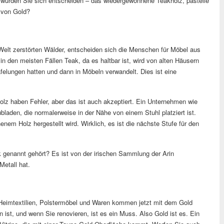
g würden Sie sich entscheiden – das wiedergewonnene Teakholz, pastelle
h von Gold?
Welt zerstörten Wälder, entscheiden sich die Menschen für Möbel aus
n den meisten Fällen Teak, da es haltbar ist, wird von alten Häusern
elungen hatten und dann in Möbeln verwandelt. Dies ist eine
lz haben Fehler, aber das ist auch akzeptiert. Ein Unternehmen wie
ubladen, die normalerweise in der Nähe von einem Stuhl platziert ist.
nem Holz hergestellt wird. Wirklich, es ist die nächste Stufe für den
 genannt gehört? Es ist von der irischen Sammlung der Arin
Metall hat.
 Heimtextilien, Polstermöbel und Waren kommen jetzt mit dem Gold
 ist, und wenn Sie renovieren, ist es ein Muss. Also Gold ist es. Ein