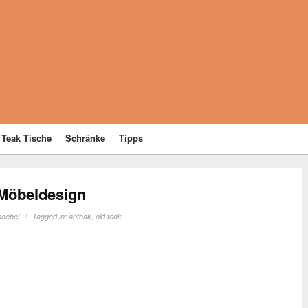
Teak Tische
Schränke
Tipps
 Möbeldesign
moebel
Tagged in:
anteak
,
old teak