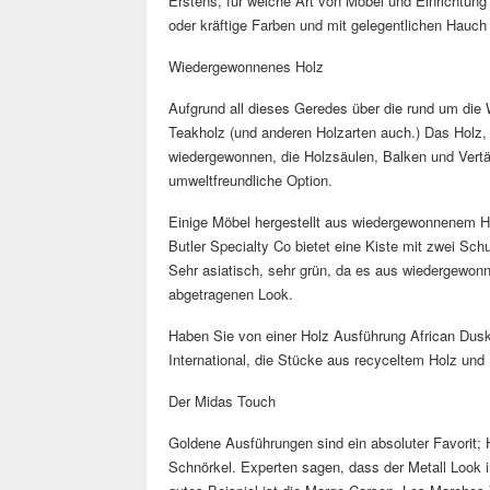
Erstens, für welche Art von Möbel und Einrichtun
oder kräftige Farben und mit gelegentlichen Hauc
Wiedergewonnenes Holz
Aufgrund all dieses Geredes über die rund um die 
Teakholz (und anderen Holzarten auch.) Das Holz, i
wiedergewonnen, die Holzsäulen, Balken und Vertäf
umweltfreundliche Option.
Einige Möbel hergestellt aus wiedergewonnenem Ho
Butler Specialty Co bietet eine Kiste mit zwei Sch
Sehr asiatisch, sehr grün, da es aus wiedergewonne
abgetragenen Look.
Haben Sie von einer Holz Ausführung African Dusk
International, die Stücke aus recyceltem Holz und 
Der Midas Touch
Goldene Ausführungen sind ein absoluter Favorit;
Schnörkel. Experten sagen, dass der Metall Look in