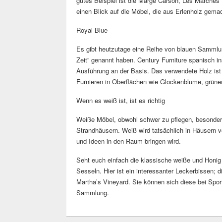
gutes Beispiel ist die Marge Carson, Les Marches 
einen Blick auf die Möbel, die aus Erlenholz ge
Royal Blue
Es gibt heutzutage eine Reihe von blauen Sammlun
Zeit” genannt haben. Century Furniture spanisch i
Ausführung an der Basis. Das verwendete Holz i
Furnieren in Oberflächen wie Glockenblume, grüner
Wenn es weiß ist, ist es richtig
Weiße Möbel, obwohl schwer zu pflegen, besonders 
Strandhäusern. Weiß wird tatsächlich in Häusern v
und Ideen in den Raum bringen wird.
Seht euch einfach die klassische weiße und Honig
Sesseln. Hier ist ein interessanter Leckerbissen; di
Martha’s Vineyard. Sie können sich diese bei Spo
Sammlung.