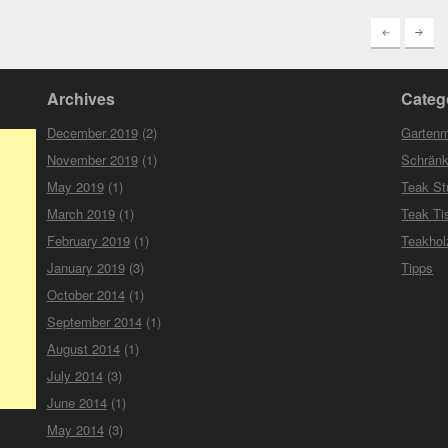
Archives
Categ
December 2019
(2)
Garten
November 2019
(1)
Schrän
May 2019
(1)
Teak St
March 2019
(1)
Teak Ti
February 2019
(1)
Teakho
January 2019
(3)
Tipps
October 2014
(1)
September 2014
(1)
August 2014
(1)
July 2014
(3)
June 2014
(1)
May 2014
(3)