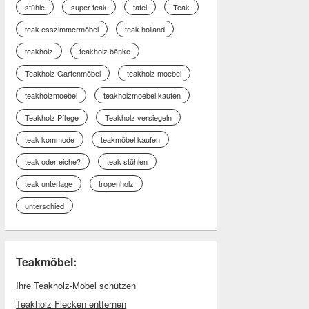
stühle
super teak
tafel
Teak
teak esszimmermöbel
teak holland
teakholz
teakholz bänke
Teakholz Gartenmöbel
teakholz moebel
teakholzmoebel
teakholzmoebel kaufen
Teakholz Pflege
Teakholz versiegeln
teak kommode
teakmöbel kaufen
teak oder eiche?
teak stühlen
teak unterlage
tropenholz
unterschied
Teakmöbel:
Ihre Teakholz-Möbel schützen
Teakholz Flecken entfernen