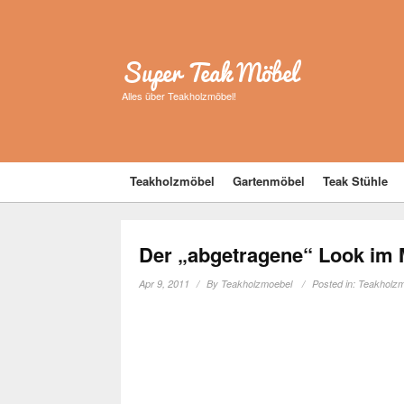
Super Teak Möbel
Alles über Teakholzmöbel!
Teakholzmöbel
Gartenmöbel
Teak Stühle
Der „abgetragene“ Look im
Apr 9, 2011
By
Teakholzmoebel
Posted in:
Teakholz