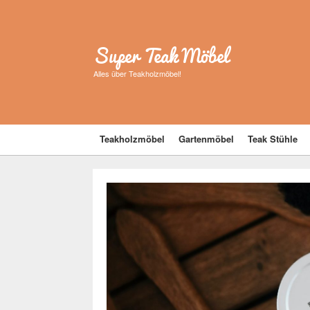
Super Teak Möbel
Alles über Teakholzmöbel!
Teakholzmöbel
Gartenmöbel
Teak Stühle