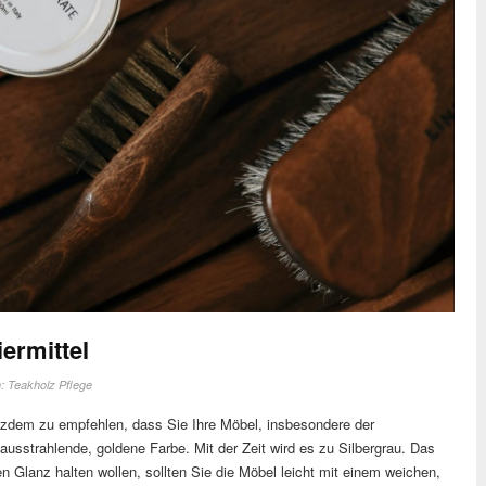
iermittel
n:
Teakholz Pflege
rotzdem zu empfehlen, dass Sie Ihre Möbel, insbesondere der
e ausstrahlende, goldene Farbe. Mit der Zeit wird es zu Silbergrau. Das
n Glanz halten wollen, sollten Sie die Möbel leicht mit einem weichen,