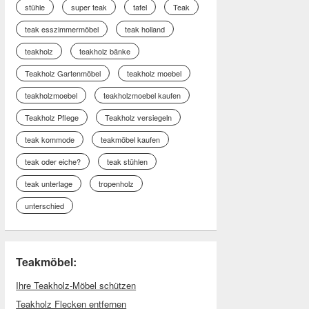
stühle
super teak
tafel
Teak
teak esszimmermöbel
teak holland
teakholz
teakholz bänke
Teakholz Gartenmöbel
teakholz moebel
teakholzmoebel
teakholzmoebel kaufen
Teakholz Pflege
Teakholz versiegeln
teak kommode
teakmöbel kaufen
teak oder eiche?
teak stühlen
teak unterlage
tropenholz
unterschied
Teakmöbel:
Ihre Teakholz-Möbel schützen
Teakholz Flecken entfernen