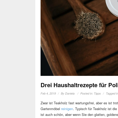
Drei Haushaltrezepte für Pol
Feb 4, 2019
By
Daniela
Posted in:
Tipps
Tagged i
Zwar ist Teakholz fast wartungsfrei, aber es ist t
Gartenmöbel
reinigen
. Typisch für Teakholz ist di
ist auch schön, aber wenn Sie den glatten, goldene