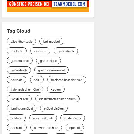
Tag Cloud
alles über teak
bali moebel
edelholz
esstisch
gartenbank
gartenstühle
garten tipps
gartentisch
gastronomiemöbel
hartholz
holz
härteste holz der welt
indonesische möbel
kaufen
Klostertisch
klostertisch selber bauen
landhausmöbel
möbel einölen
outdoor
recycled teak
restaurants
schrank
schwerstes holz
speziell