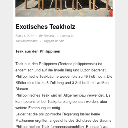
Exotisches Teakholz
Feb 11, 2014
By
Daniela
Posted in:
Teakholzmoebel
Tagged in:
holz
Teak aus den Philippinen
Teak aus den Philippinen (Tectona philippinensis) ist
endemisch und auf die Inseln Iling und Luzon begrenzt.
Philippinische Teakbäume werden bis zu 49 Fuß hoch. Die
Blätter sind bis zu 6 Zoll lang und 3 Zoll breit mit weißen
Blumen.
Philippinisches Teak wird im Allgemeinbau verwendet. Es
kann potenziell bei Teakpflanzung benutzt werden, aber
weitere Forschung ist nötig.
Leider hat die philippinische Regierung bisher keine
Maßnamen ergriffen angesichts des Schutzes des Baums.
Philippinisches Teak (umgangssprachlich „Bunglas“) war