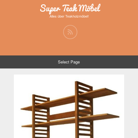
Super Teak Möbel
Alles über Teakholzmöbel!
Select Page