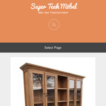
Super Teak Möbel
Alles über Teakholzmöbel!
Select Page